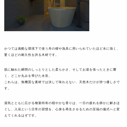
かつては過酷な環境下で使う舟の櫂や漁具に用いられていたほど水に強く、
驚くほどの耐久性を誇る木材です。
肌に触れた瞬間のしっとりとした柔らかさ、そしてお湯を張ったときに響
く、どこか丸みを帯びた水音。
これらは、無機質な素材では決して味わえない、天然木だけが持つ優しさで
す。
湯気とともに広がる檜葉特有の穏やかな香りは、一日の疲れを静かに解きほ
ぐし、入浴という日常の習慣を、心身を再生させるための至福の儀式へと変
えてくれるはずです。