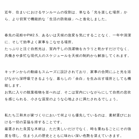
近年、住まいにおけるサンルームの役割は、単なる「光を楽しむ場所」か
ら、より切実で機能的な「生活の防衛線」へと進化しました。
春先の花粉やPM2.5、あるいは天候の急変を気にすることなく、一年中清潔
に、そして効率よく家事をこなせる場所。
たっぷりと注ぐ自然光は、室内干しの洗濯物をカラリと乾かすだけでなく、
共働きや多忙な現代人のスケジュールを天候の制約から解放してくれます。
キッチンからの動線もスムーズに設計されており、家事の合間にふと光を浴
びながら深呼吸できるような、暮らしの「余白」を生み出す場所としても機
能します。
お気に入りの観葉植物を並べれば、そこは室内にいながらにして自然の息吹
を感じられる、小さな温室のような心地よさに満たされるでしょう。
私たち三和木が家づくりにおいて何よりも優先しているのは、素材選びにお
ける一切の妥協を排することです。
厳選された良質な木材は、ただ美しいだけでなく、時を重ねるごとにその強
度を増し、住まう人の歴史とともに味わい深い色艶を湛えていきます。