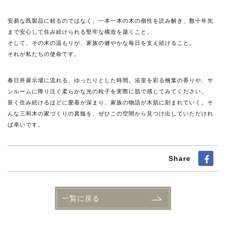
安易な既製品に頼るのではなく、一本一本の木の個性を読み解き、数十年先
まで安心して住み続けられる堅牢な構造を築くこと。
そして、その木の温もりが、家族の健やかな毎日を支え続けること。
それが私たちの使命です。
春日井展示場に流れる、ゆったりとした時間。浴室を彩る檜葉の香りや、サ
ンルームに降り注ぐ柔らかな光の粒子を実際に肌で感じてみてください。
長く住み続けるほどに愛着が深まり、家族の物語が木肌に刻まれていく。そ
んな三和木の家づくりの真髄を、ぜひこの空間から見つけ出していただけれ
ば幸いです。
Share
一覧に戻る