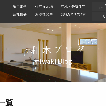
施工事例
住宅展示場
宅地・分譲住宅
ビル
ビー
会社概要
お客様の声
無料カタログ請求
三和木ブログ
miwaki Blog
一覧