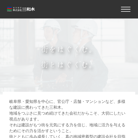
街をはぐくむ。
街とはぐくむ。
岐阜県・愛知県を中心に、官公庁・店舗・マンションなど、多様
な建設に携わってきた三和木。
地域をつぶさに見つめ続けてきた会社だからこそ、大切にしたい
視点があります。
それは建設がもつ街を元気にする力を信じ、地域に活力を与える
ためにその力を活かすということ。
街とともに歩み成長していく、真の地域密着型の建設会社を目指