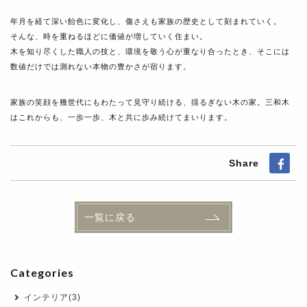
年月を経て深い飴色に変化し、傷さえも家族の歴史として刻まれていく。
そんな、時を重ねるほどに価値が増していく住まい。
木を知り尽くした職人の技と、環境を敬う心が重なり合ったとき、そこには
数値だけでは測れない本物の豊かさが宿ります。
家族の笑顔を幾世代にもわたって見守り続ける、揺るぎない木の家。三和木
はこれからも、一歩一歩、木と共に歩み続けてまいります。
Share
一覧に戻る
Categories
インテリア(3)