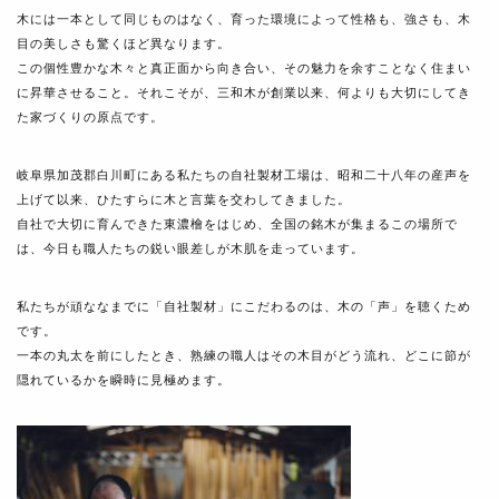
木には一本として同じものはなく、育った環境によって性格も、強さも、木
目の美しさも驚くほど異なります。
この個性豊かな木々と真正面から向き合い、その魅力を余すことなく住まい
に昇華させること。それこそが、三和木が創業以来、何よりも大切にしてき
た家づくりの原点です。
岐阜県加茂郡白川町にある私たちの自社製材工場は、昭和二十八年の産声を
上げて以来、ひたすらに木と言葉を交わしてきました。
自社で大切に育んできた東濃檜をはじめ、全国の銘木が集まるこの場所で
は、今日も職人たちの鋭い眼差しが木肌を走っています。
私たちが頑ななまでに「自社製材」にこだわるのは、木の「声」を聴くため
です。
一本の丸太を前にしたとき、熟練の職人はその木目がどう流れ、どこに節が
隠れているかを瞬時に見極めます。