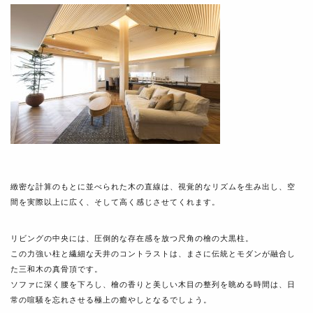
緻密な計算のもとに並べられた木の直線は、視覚的なリズムを生み出し、空
間を実際以上に広く、そして高く感じさせてくれます。
リビングの中央には、圧倒的な存在感を放つ尺角の檜の大黒柱。
この力強い柱と繊細な天井のコントラストは、まさに伝統とモダンが融合し
た三和木の真骨頂です。
ソファに深く腰を下ろし、檜の香りと美しい木目の整列を眺める時間は、日
常の喧騒を忘れさせる極上の癒やしとなるでしょう。