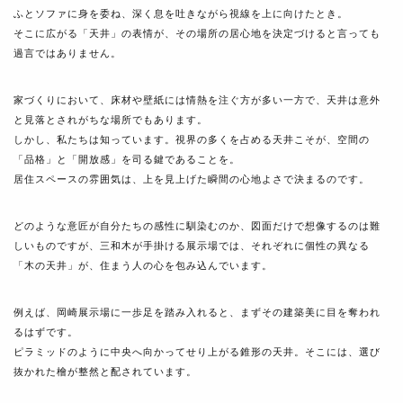
ふとソファに身を委ね、深く息を吐きながら視線を上に向けたとき。
そこに広がる「天井」の表情が、その場所の居心地を決定づけると言っても
過言ではありません。
家づくりにおいて、床材や壁紙には情熱を注ぐ方が多い一方で、天井は意外
と見落とされがちな場所でもあります。
しかし、私たちは知っています。視界の多くを占める天井こそが、空間の
「品格」と「開放感」を司る鍵であることを。
居住スペースの雰囲気は、上を見上げた瞬間の心地よさで決まるのです。
どのような意匠が自分たちの感性に馴染むのか、図面だけで想像するのは難
しいものですが、三和木が手掛ける展示場では、それぞれに個性の異なる
「木の天井」が、住まう人の心を包み込んでいます。
例えば、岡崎展示場に一歩足を踏み入れると、まずその建築美に目を奪われ
るはずです。
ピラミッドのように中央へ向かってせり上がる錐形の天井。そこには、選び
抜かれた檜が整然と配されています。