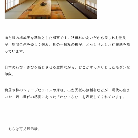
面と線の構成美を基調とした和室です。秋田杉のあいだから差し込む照明
が、空間全体を優しく包み、杉の一枚板の机が、どっしりとした存在感を放
っています。
日本のわび・さびを感じさせる空間ながら、どこかすっきりとしたモダンな
印象。
鴨居や枠のシャープなラインや床柱、出窓天板の無垢材などが、現代の住ま
いや、若い世代の感覚にあった「わび・さび」を表現してくれています。
こちらは可児展示場。