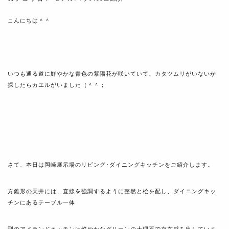
こんにちは＾＾
いつも通る道に鮮やかな青色の紫陽花が咲いていて、カタツムリがいないか
探したらカエルがいました（＾＾；
さて、本日は岡崎展示場のリビング･ダイニングキッチンをご紹介します。
方錐形の天井には、直線を強調するように整然と桧を配し、ダイニングキッ
チンにあるテーブル一体