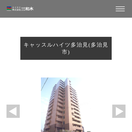
キャッスルハイツ多治見(多治見
市)