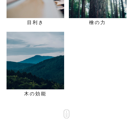
目利き
檜の力
木の効能