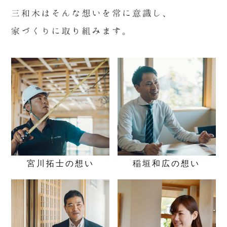
宮川拓士の
想い
稲垣和広の
想い