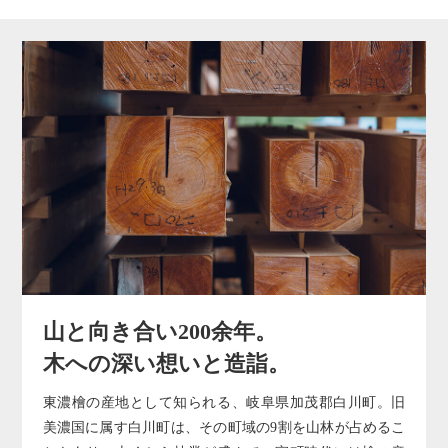
山と向き合い200余年。
木への深い想いと造詣。
東濃檜の産地として知られる、岐阜県加茂郡白川町。
旧
美濃国に属す白川町は、その町域の9割を山林が占めるこ