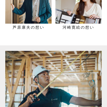
芦原康夫の
想い
河崎寛絵の
想い