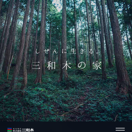
山と向き合い200余年。
三和木の家の礎。
木材の仕入れも、
法隆寺を支えて1400年。
こころを、からだを、
細部まで、人任せにしない。
匠の技を、惜しみなく。
経験に甘えず、
時には営業よりも
楽しむ家づくりを
ときにはデメリットも
やりたいことを
時代に、想いに、
木への深い想いと造詣。
白川製材工場。
目利きが肝心。
檜の不思議な強さと力。
やさしく包む木の住まい。
それが、三和木の家づくり。
屋根を、曲線で描く。
物言う現場監督として。
お客様の近くで。
ご一緒に。
お話します。
あきらめない家づくり。
寄り添う設計士を。
東濃檜の産地として知られる、岐阜県加茂郡白川町。
昭和28年の創業から、白川製材工場で脈々と受け継がれ
三和木の白川製材工場に集まった全国の銘木たち。
現存する中で、世界最古の木造建築物といわれる奈良の
フィトンチット効果という言葉を、聞いたことはありま
三和木の注文住宅は、直接施工。
耳慣れない言葉だと思いますが、日本独自の伝統的な曲
三和木の家づくりで特徴的なことは、コミュニケーショ
現場監督として一番大切にしているのは、もちろんより
実は以前、他のハウスメーカーで営業をしていました。
「家づくり」に対するお客様の価値観は百人百様です。
インテリアコーディネーターの仕事は、施主様と一緒に
比山
旧