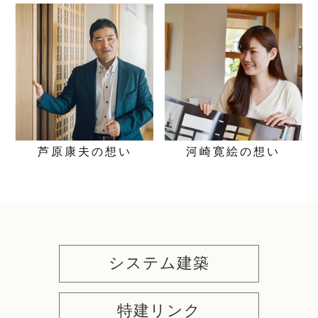
芦原康夫の
想い
河崎寛絵の
想い
システム建築
特建リンク