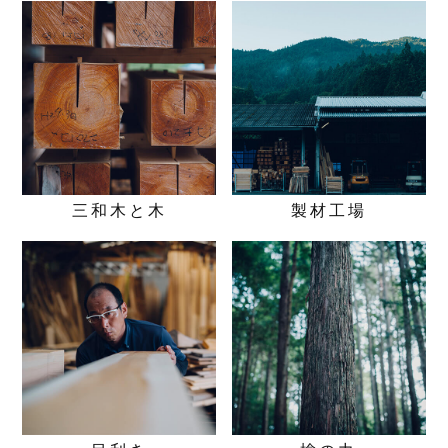
三和木と木
製材工場