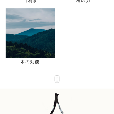
目利き
檜の力
木の効能