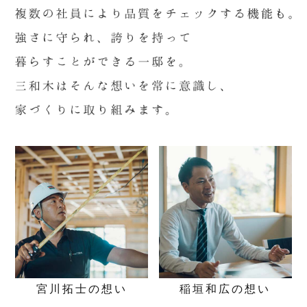
宮川拓士の
想い
稲垣和広の
想い